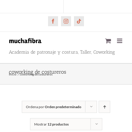
Saltar
CARRITO
Mi cuenta
al
contenido
Facebook
Instagram
Tiktok
Academia de patronaje y costura, Taller, Coworking
coworking de costureros
Inicio
coworking de costureros
Ordena por
Orden predeterminado
Mostrar
12 productos