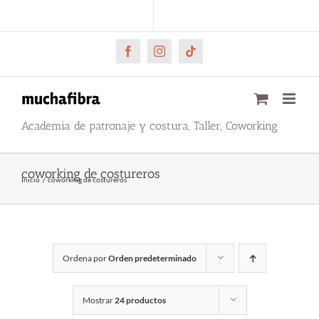
Saltar
CARRITO
Mi cuenta
al
contenido
Facebook
Instagram
Tiktok
Academia de patronaje y costura, Taller, Coworking
coworking de costureros
Inicio
coworking de costureros
Ordena por
Orden predeterminado
Mostrar
24 productos