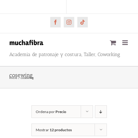
Saltar
CARRITO
Mi cuenta
al
contenido
Facebook
Instagram
Tiktok
Academia de patronaje y costura, Taller, Coworking
cosewing
Inicio
cosewing
Ordena por
Precio
Mostrar
12 productos