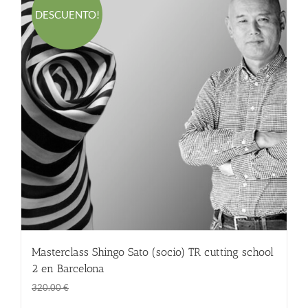
DESCUENTO!
Masterclass Shingo Sato (socio) TR cutting school
2 en Barcelona
El
El
270.00
€
320.00
€
precio
precio