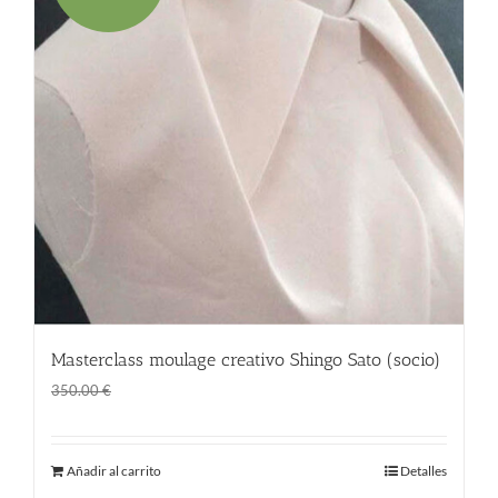
Masterclass moulage creativo Shingo Sato (socio)
El
El
280.00
€
350.00
€
precio
precio
original
actual
Añadir al carrito
Detalles
era:
es: