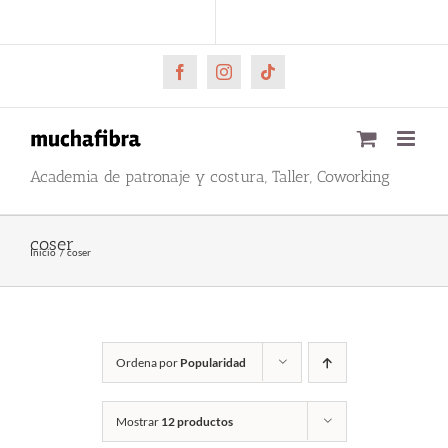
Saltar
CARRITO
Mi cuenta
al
contenido
Facebook
Instagram
Tiktok
Academia de patronaje y costura, Taller, Coworking
coser
Inicio
coser
Ordena por
Popularidad
Mostrar
12 productos