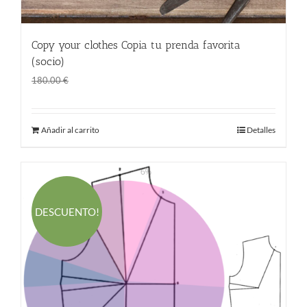
Copy your clothes Copia tu prenda favorita
(socio)
El
El
120.00
€
180.00
€
precio
precio
original
actual
Añadir al carrito
Detalles
era:
es:
180.00 €.
120.00 €.
DESCUENTO!