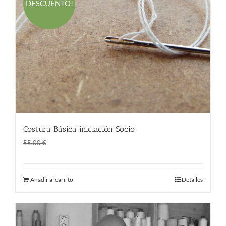
DESCUENTO!
Costura Básica iniciación Socio
El
El
45.00
€
55.00
€
precio
precio
original
actual
Añadir al carrito
Detalles
era:
es:
55.00 €.
45.00 €.