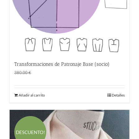
Transformaciones de Patronaje Base (socio)
El
El
298.00
€
380.00
€
precio
precio
original
actual
Añadir al carrito
Detalles
era:
es:
380.00 €.
298.00 €.
DESCUENTO!