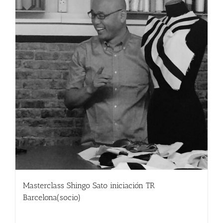
Masterclass Shingo Sato iniciación TR
Barcelona(socio)
190.00
€