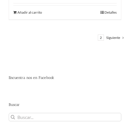
original
actual
Añadir al carrito
Detalles
era:
es:
320.00 €.
270.00 €.
1
2
Siguiente
Encuentra nos en Facebook
Buscar
Buscar: