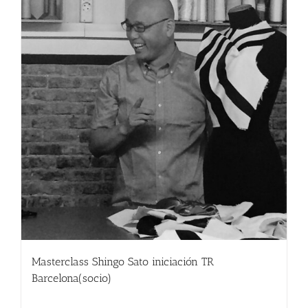
Masterclass Shingo Sato iniciación TR
Barcelona(socio)
190.00
€