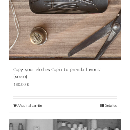
Copy your clothes Copia tu prenda favorita
(socio)
El
El
120.00
€
180.00
€
precio
precio
original
actual
Añadir al carrito
Detalles
era:
es:
180.00 €.
120.00 €.