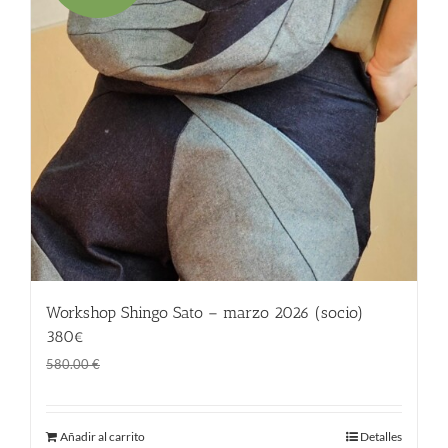
Workshop Shingo Sato – marzo 2026 (socio)
380€
El
El
380.00
€
580.00
€
precio
precio
original
actual
Añadir al carrito
Detalles
era:
es: