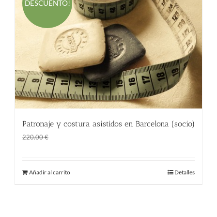
DESCUENTO!
Patronaje y costura asistidos en Barcelona (socio)
El
El
145.00
€
220.00
€
precio
precio
original
actual
Añadir al carrito
Detalles
era:
es:
220.00 €.
145.00 €.