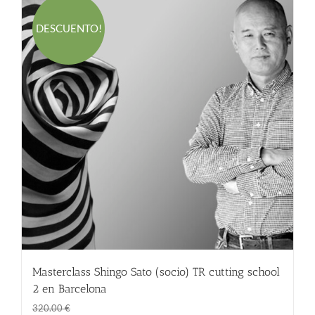
DESCUENTO!
Masterclass Shingo Sato (socio) TR cutting school
2 en Barcelona
El
El
270.00
€
320.00
€