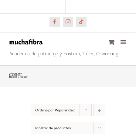
Saltar
CARRITO
Mi cuenta
al
contenido
Facebook
Instagram
Tiktok
Academia de patronaje y costura, Taller, Coworking
coser
Inicio
coser
Ordena por
Popularidad
Mostrar
36 productos