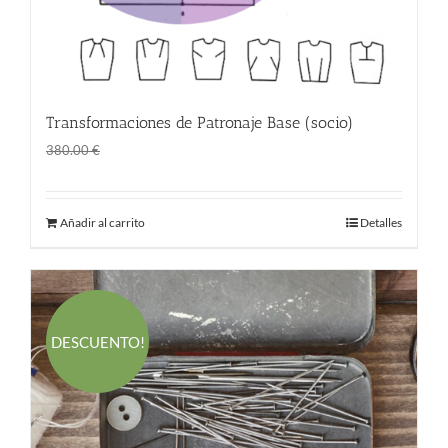
Transformaciones de Patronaje Base (socio)
El
El
298.00
€
380.00
€
precio
precio
original
actual
Añadir al carrito
Detalles
era:
es:
380.00 €.
298.00 €.
DESCUENTO!