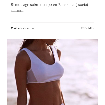
El moulage sobre cuerpo en Barcelona ( socio)
El
El
400.00
€
590.00
€
precio
precio
original
actual
Añadir al carrito
Detalles
era:
es:
590.00 €.
400.00 €.