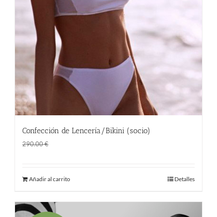
Confección de Lencería/Bikini (socio)
El
El
161.50
€
290.00
€
precio
precio
original
actual
Añadir al carrito
Detalles
era:
es:
290.00 €.
161.50 €.