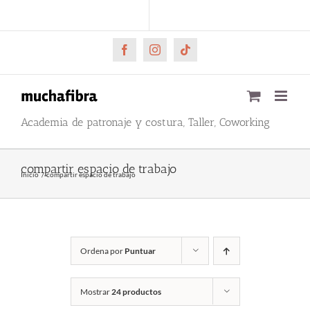
Saltar
CARRITO
Mi cuenta
al
contenido
Facebook
Instagram
Tiktok
Academia de patronaje y costura, Taller, Coworking
compartir espacio de trabajo
Inicio
compartir espacio de trabajo
Ordena por
Puntuar
Mostrar
24 productos