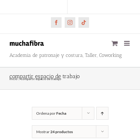
Saltar
CARRITO
Mi cuenta
al
contenido
Facebook
Instagram
Tiktok
Academia de patronaje y costura, Taller, Coworking
compartir espacio de trabajo
Inicio
compartir espacio de trabajo
Ordena por
Fecha
Mostrar
24 productos