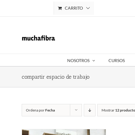
Saltar
CARRITO
Mi cuenta
al
contenido
NOSOTROS
CURSOS
compartir espacio de trabajo
Ordena por
Fecha
Mostrar
12 producto