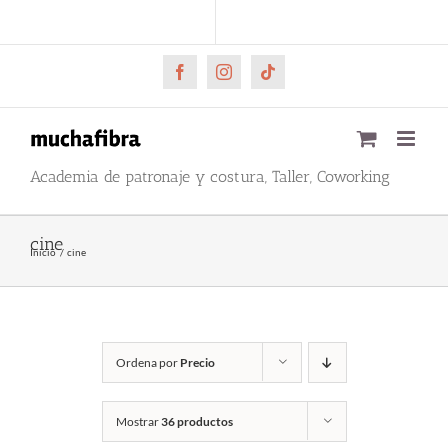
Saltar
CARRITO
Mi cuenta
al
contenido
Facebook
Instagram
Tiktok
Academia de patronaje y costura, Taller, Coworking
cine
Inicio
cine
Ordena por
Precio
Mostrar
36 productos