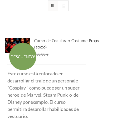
Curso de Cosplay o Costume Props
(socio)
El
El
290.00
€
480.00
€
DESCUENTO!
precio
precio
original
actual
Este curso está enfocado en
era:
es:
desarrollar el traje de un personaje
480.00 €.
290.00 €.
"Cosplay " como puede ser un super
heroe de Marvel, Steam Punk o de
Disney por exemplo. El curso
permitira desarollar habilidades de
vestuario.