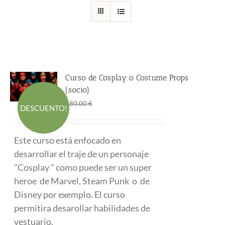
Curso de Cosplay o Costume Props
(socio)
El
El
290.00
€
480.00
€
DESCUENTO!
precio
precio
original
actual
Este curso está enfocado en
era:
es:
desarrollar el traje de un personaje
480.00 €.
290.00 €.
"Cosplay " como puede ser un super
heroe de Marvel, Steam Punk o de
Disney por exemplo. El curso
permitira desarollar habilidades de
vestuario.