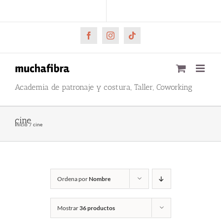
Saltar
CARRITO
Mi cuenta
al
contenido
Facebook
Instagram
Tiktok
Academia de patronaje y costura, Taller, Coworking
cine
Inicio
cine
Ordena por
Nombre
Mostrar
36 productos