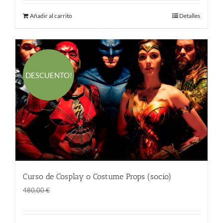
Añadir al carrito
Detalles
DESCUENTO!
Curso de Cosplay o Costume Props (socio)
El
El
290.00
€
480.00
€
precio
precio
original
actual