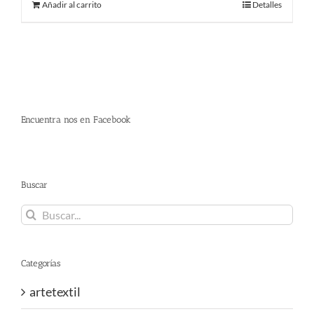
Añadir al carrito
Detalles
era:
es:
480.00 €.
290.00 €.
Encuentra nos en Facebook
Buscar
Buscar:
Categorías
artetextil