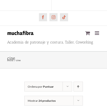
Saltar
CARRITO
Mi cuenta
al
contenido
Facebook
Instagram
Tiktok
Academia de patronaje y costura, Taller, Coworking
cine
Inicio
cine
Ordena por
Puntuar
Mostrar
24 productos