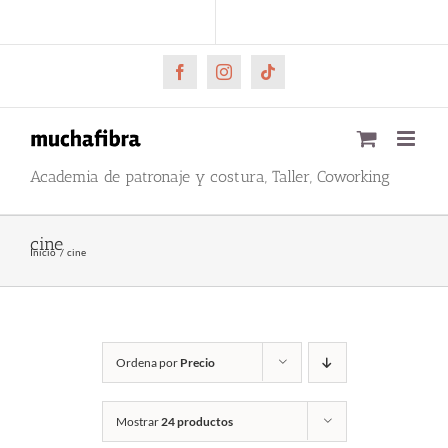
Saltar
CARRITO
Mi cuenta
al
contenido
Facebook
Instagram
Tiktok
Academia de patronaje y costura, Taller, Coworking
cine
Inicio
cine
Ordena por
Precio
Mostrar
24 productos