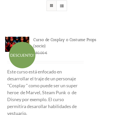
Curso de Cosplay o Costume Props
(socio)
El
El
290.00
€
480.00
€
DESCUENTO!
precio
precio
original
actual
Este curso está enfocado en
era:
es:
desarrollar el traje de un personaje
480.00 €.
290.00 €.
"Cosplay " como puede ser un super
heroe de Marvel, Steam Punk o de
Disney por exemplo. El curso
permitira desarollar habilidades de
vestuario.