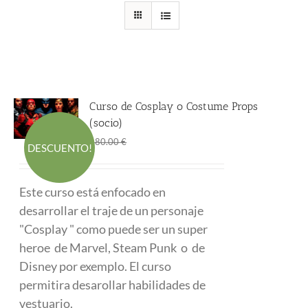
Curso de Cosplay o Costume Props
(socio)
El
El
290.00
€
480.00
€
DESCUENTO!
precio
precio
original
actual
Este curso está enfocado en
era:
es:
desarrollar el traje de un personaje
480.00 €.
290.00 €.
"Cosplay " como puede ser un super
heroe de Marvel, Steam Punk o de
Disney por exemplo. El curso
permitira desarollar habilidades de
vestuario.