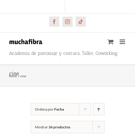
Saltar
CARRITO
Mi cuenta
al
contenido
Facebook
Instagram
Tiktok
Academia de patronaje y costura, Taller, Coworking
cine
Inicio
cine
Ordena por
Fecha
Mostrar
36 productos