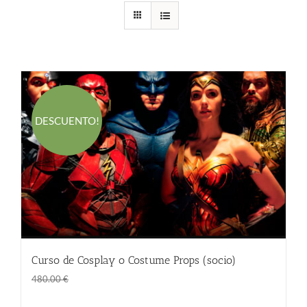
DESCUENTO!
Curso de Cosplay o Costume Props (socio)
El
El
290.00
€
480.00
€
precio
precio