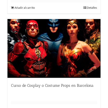
original
actual
Añadir al carrito
Detalles
era:
es:
480.00 €.
290.00 €.
Curso de Cosplay o Costume Props en Barcelona
480.00
€