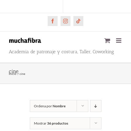
Saltar
CARRITO
Mi cuenta
al
contenido
Facebook
Instagram
Tiktok
Academia de patronaje y costura, Taller, Coworking
cine
Inicio
cine
Ordena por
Nombre
Mostrar
36 productos