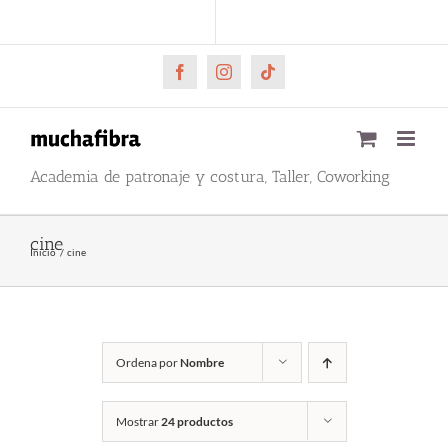
Saltar
CARRITO
Mi cuenta
al
contenido
Facebook
Instagram
Tiktok
Academia de patronaje y costura, Taller, Coworking
cine
Inicio
cine
Ordena por
Nombre
Mostrar
24 productos