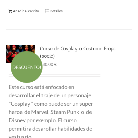
Añadir al carrito
Detalles
Curso de Cosplay o Costume Props
(socio)
El
El
290.00
€
480.00
€
DESCUENTO!
precio
precio
original
actual
Este curso está enfocado en
era:
es:
desarrollar el traje de un personaje
480.00 €.
290.00 €.
"Cosplay " como puede ser un super
heroe de Marvel, Steam Punk o de
Disney por exemplo. El curso
permitira desarollar habilidades de
vestuario.