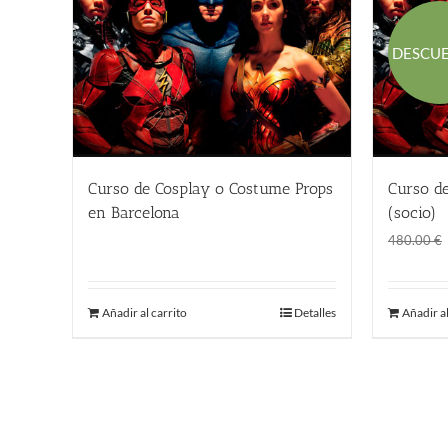
DESCU
Curso de Cosplay o Costume Props
Curso d
en Barcelona
(socio)
480.00
€
480.00
€
Añadir al carrito
Detalles
Añadir al