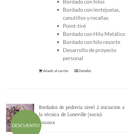
Bordado con hilos
Bordado con lentejuelas,
canutillos y rocallas
Point-tiré
Bordado con Hilo Metálico
Bordado con hilo resorte
Desarrollo de proyecto
personal
Añadir al carrito
Detalles
Bordados de pedrería nivel 2 iniciacíon a
la técnica de Luneville (socio)
El
El
188.00
€
250.00
€
DESCUENTO!
precio
precio