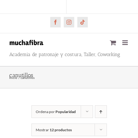
Saltar
CARRITO
Mi cuenta
al
contenido
Facebook
Instagram
Tiktok
Academia de patronaje y costura, Taller, Coworking
canutillos
Inicio
canutillos
Ordena por
Popularidad
Mostrar
12 productos