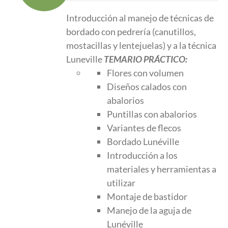
original
actual
Introducción al manejo de técnicas de
era:
es:
bordado con pedrería (canutillos,
250.00 €.
188.00 €.
mostacillas y lentejuelas) y a la técnica
Luneville
TEMARIO PRÁCTICO:
Flores con volumen
Diseños calados con
abalorios
Puntillas con abalorios
Variantes de flecos
Bordado Lunéville
Introducción a los
materiales y herramientas a
utilizar
Montaje de bastidor
Manejo de la aguja de
Lunéville