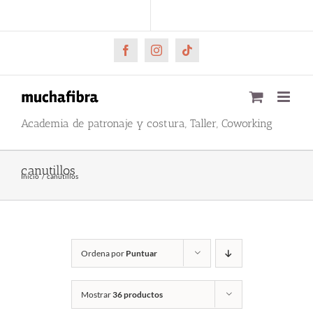
Saltar
CARRITO
Mi cuenta
al
contenido
Facebook
Instagram
Tiktok
Academia de patronaje y costura, Taller, Coworking
canutillos
Inicio
canutillos
Ordena por
Puntuar
Mostrar
36 productos