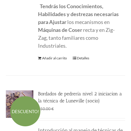
Tendrás los Conocimientos,
Habilidades y destrezas necesarias
para Ajustar
los mecanismos en
Máquinas de Coser
recta y en Zig-
Zag, tanto familiares como
Industriales.
Añadir al carrito
Detalles
Bordados de pedrería nivel 2 iniciacíon a
la técnica de Luneville (socio)
El
El
188.00
€
250.00
€
DESCUENTO!
precio
precio
original
actual
Introducción al manejo de técnicas de