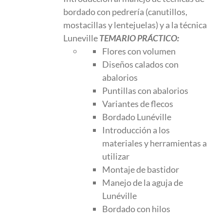
era:
es:
bordado con pedrería (canutillos,
250.00 €.
188.00 €.
mostacillas y lentejuelas) y a la técnica
Luneville
TEMARIO PRÁCTICO:
Flores con volumen
Diseños calados con
abalorios
Puntillas con abalorios
Variantes de flecos
Bordado Lunéville
Introducción a los
materiales y herramientas a
utilizar
Montaje de bastidor
Manejo de la aguja de
Lunéville
Bordado con hilos