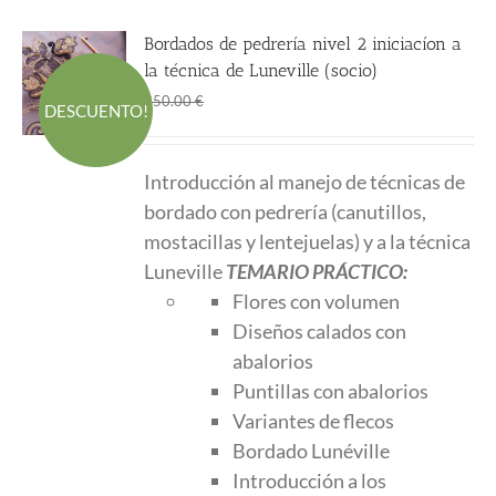
Bordados de pedrería nivel 2 iniciacíon a
la técnica de Luneville (socio)
El
El
188.00
€
250.00
€
DESCUENTO!
precio
precio
original
actual
Introducción al manejo de técnicas de
era:
es:
bordado con pedrería (canutillos,
250.00 €.
188.00 €.
mostacillas y lentejuelas) y a la técnica
Luneville
TEMARIO PRÁCTICO:
Flores con volumen
Diseños calados con
abalorios
Puntillas con abalorios
Variantes de flecos
Bordado Lunéville
Introducción a los