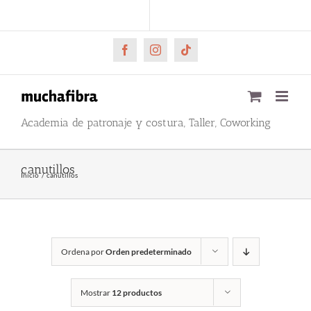
Saltar
CARRITO
Mi cuenta
al
contenido
Facebook
Instagram
Tiktok
Academia de patronaje y costura, Taller, Coworking
canutillos
Inicio
canutillos
Ordena por
Orden predeterminado
Mostrar
12 productos