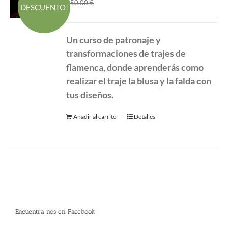
El
El
360.00
€
450.00
€
DESCUENTO!
precio
precio
original
actual
Un curso de patronaje y
era:
es:
transformaciones de
trajes de
450.00 €.
360.00 €.
flamenca, donde aprenderás como
realizar el traje la blusa y la falda con
tus diseños.
Añadir al carrito
Detalles
Encuentra nos en Facebook