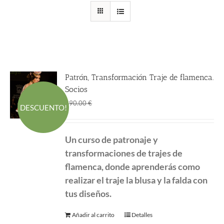
Patrón, Transformación Traje de flamenca.
Socios
El
El
190.00
€
290.00
€
DESCUENTO!
precio
precio
original
actual
Un curso de patronaje y
era:
es:
transformaciones de
trajes de
290.00 €.
190.00 €.
flamenca, donde aprenderás como
realizar el traje la blusa y la falda con
tus diseños.
Añadir al carrito
Detalles