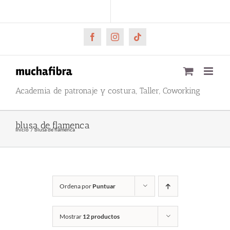
Saltar
CARRITO
Mi cuenta
al
contenido
Facebook
Instagram
Tiktok
Academia de patronaje y costura, Taller, Coworking
blusa de flamenca
Inicio
blusa de flamenca
Ordena por
Puntuar
Mostrar
12 productos