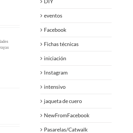
DIY
eventos
Facebook
dades
Fichas técnicas
 vayas
iniciación
Instagram
intensivo
jaqueta de cuero
NewFromFacebook
Pasarelas/Catwalk