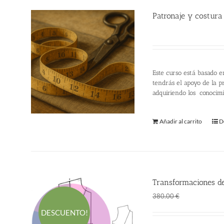
Patronaje y costura
220.00
€
Este curso está basado e
tendrás el apoyo de la pr
adquiriendo los conocim
Añadir al carrito
D
Transformaciones de
El
El
298.00
€
380.00
€
precio
p
DESCUENTO!
original
a