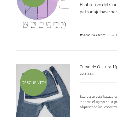
El objetivo del C
era:
es
patronaje base para
380.00 €.
2
Añadir al carrito
D
Curso de Costura Up
El
El
145.00
€
220.00
€
precio
p
DESCUENTO!
original
a
era:
es
Este curso está basado e
220.00 €.
1
tendrás el apoyo de la pr
adquiriendo los conocim