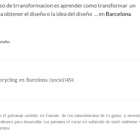
urso de trransformacíon es aprender como transformar un
:
 obtener el diseño o la idea del diseño ... en
Barcelona
98.00 €.
etalles
cycling en Barcelona (socio)145€
recio
ctual
:
n el patronaje asistido: en función de tus conocimientos, de tu ganas y necesi
45.00 €.
ofesora para desarrollar tus patrones, el curso irá subiendo de nivel conforme
ientos