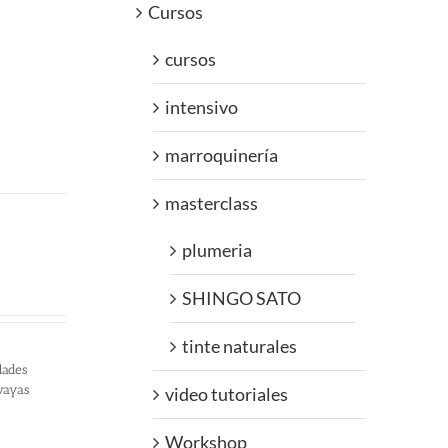
Cursos
cursos
intensivo
marroquinería
masterclass
plumeria
SHINGO SATO
tinte naturales
dades
 vayas
video tutoriales
Workshop