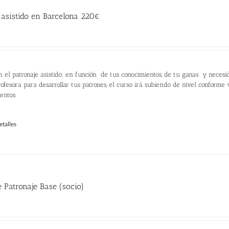
 asistido en Barcelona 220€
n el patronaje asistido: en función de tus conocimientos, de tu ganas y necesi
ofesora para desarrollar tus patrones, el curso irá subiendo de nivel conforme
ientos
etalles
 Patronaje Base (socio)
recio
ctual