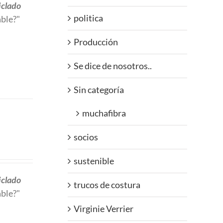
iclado
politica
able?"
Producción
Se dice de nosotros..
Sin categoría
muchafibra
socios
sustenible
iclado
trucos de costura
able?"
Virginie Verrier