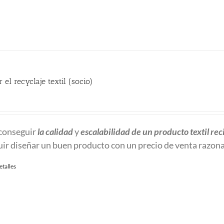
 el recyclaje textil (socio)
recio
ctual
conseguir
la calidad
y
escalabilidad
de un producto textil rec
:
ir diseñar un buen producto con un precio de venta razon
80.00 €.
etalles