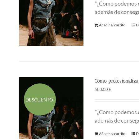
"¿Como podemos 
además de consegu
Añadir al carrito
D
Como profesionalizar
El
El
1.00
€
580.00
€
precio
prec
DESCUENTO!
original
actu
"¿Como podemos 
era:
es:
además de consegu
580.00 €.
1.00
Añadir al carrito
D