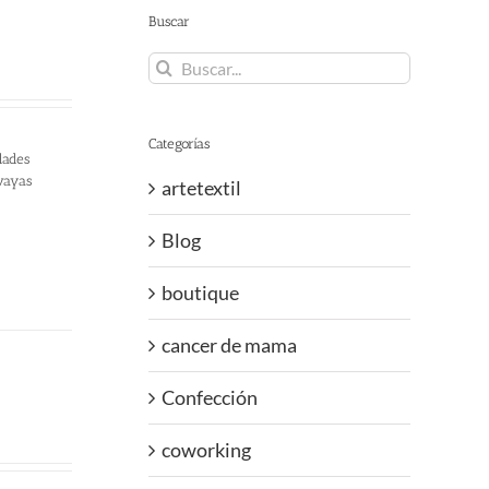
Buscar
Buscar:
Categorías
dades
 vayas
artetextil
Blog
boutique
cancer de mama
Confección
coworking