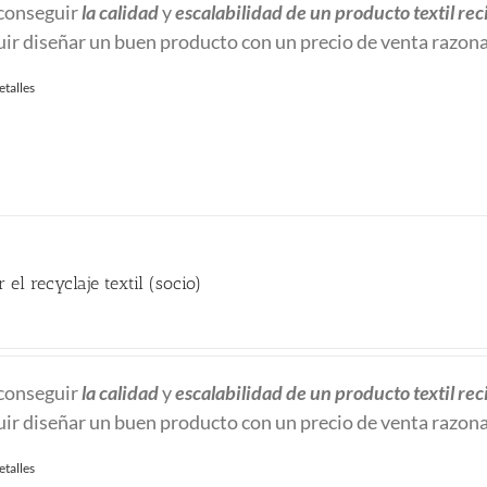
conseguir
la calidad
y
escalabilidad
de un producto textil rec
ir diseñar un buen producto con un precio de venta razon
etalles
 el recyclaje textil (socio)
io
al
conseguir
la calidad
y
escalabilidad
de un producto textil rec
ir diseñar un buen producto con un precio de venta razon
 €.
etalles