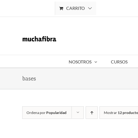
Saltar
CARRITO
Mi cuenta
al
contenido
NOSOTROS
CURSOS
bases
Ordena por
Popularidad
Mostrar
12 producto