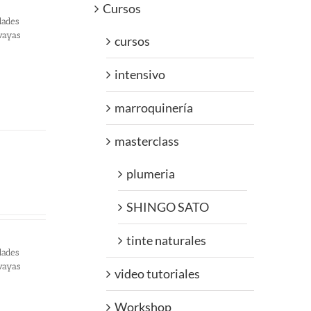
Cursos
dades
 vayas
cursos
intensivo
marroquinería
masterclass
plumeria
SHINGO SATO
tinte naturales
dades
 vayas
video tutoriales
Workshop