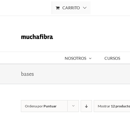
Saltar
CARRITO
Mi cuenta
al
contenido
NOSOTROS
CURSOS
bases
Ordena por
Puntuar
Mostrar
12 producto