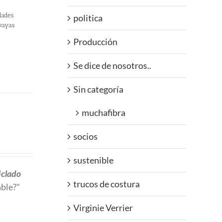
dades
politica
 vayas
Producción
Se dice de nosotros..
Sin categoría
muchafibra
socios
sustenible
iclado
trucos de costura
able?"
Virginie Verrier