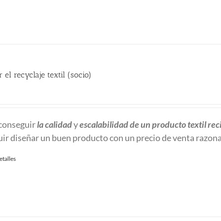
 el recyclaje textil (socio)
io
al
conseguir
la calidad
y
escalabilidad
de un producto textil rec
ir diseñar un buen producto con un precio de venta razon
 €.
etalles