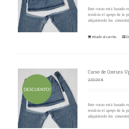
Este curso está basado e
tendrás el apoyo de la pr
adquiriendo los conocim
Añadir al carrito
D
Curso de Costura Up
El
El
145.00
€
220.00
€
precio
p
DESCUENTO!
original
a
era:
es
Este curso está basado e
220.00 €.
1
tendrás el apoyo de la pr
adquiriendo los conocim