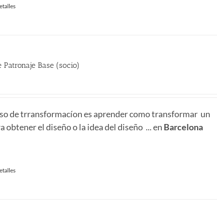
etalles
 Patronaje Base (socio)
recio
ctual
urso de trransformacíon es aprender como transformar un
:
 obtener el diseño o la idea del diseño ... en
Barcelona
98.00 €.
etalles