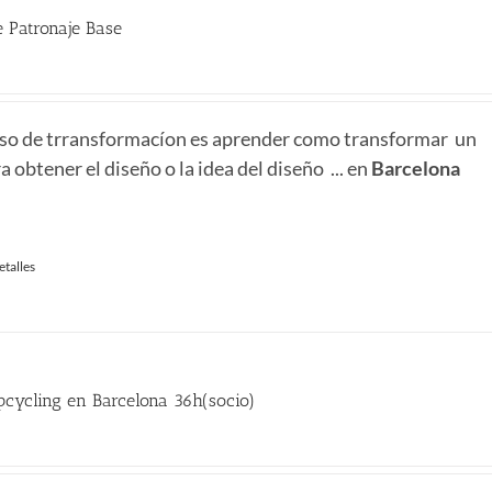
 Patronaje Base
urso de trransformacíon es aprender como transformar un
 obtener el diseño o la idea del diseño ... en
Barcelona
etalles
cycling en Barcelona 36h(socio)
recio
ctual