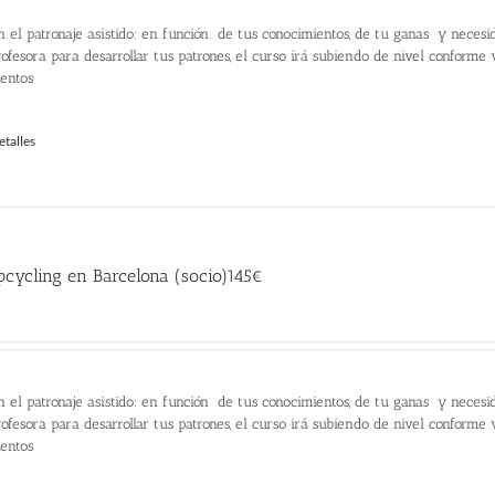
n el patronaje asistido: en función de tus conocimientos, de tu ganas y necesi
ofesora para desarrollar tus patrones, el curso irá subiendo de nivel conforme
ientos
etalles
cycling en Barcelona (socio)145€
recio
ctual
:
n el patronaje asistido: en función de tus conocimientos, de tu ganas y necesi
45.00 €.
ofesora para desarrollar tus patrones, el curso irá subiendo de nivel conforme
ientos