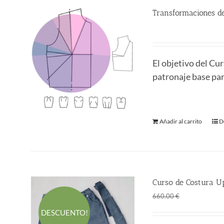
Transformaciones de
380.00
€
El objetivo del C
patronaje base para
Añadir al carrito
D
Curso de Costura Up
El
El
360.00
€
660.00
€
precio
p
DESCUENTO!
original
a