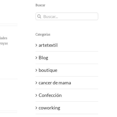
Buscar
Buscar:
Categorías
dades
 vayas
artetextil
Blog
boutique
cancer de mama
Confección
coworking