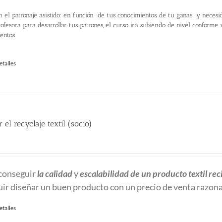
:
n el patronaje asistido: en función de tus conocimientos, de tu ganas y necesi
60.00 €.
ofesora para desarrollar tus patrones, el curso irá subiendo de nivel conforme
ientos
etalles
 el recyclaje textil (socio)
recio
ctual
conseguir
la calidad
y
escalabilidad
de un producto textil rec
:
ir diseñar un buen producto con un precio de venta razon
80.00 €.
etalles