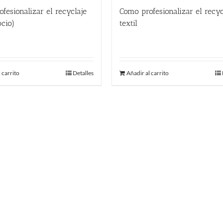
fesionalizar el recyclaje
Como profesionalizar el recyc
ocio)
textil
El
El
480.00
€
580.00
€
precio
precio
original
actual
 carrito
Detalles
Añadir al carrito
era:
es:
580.00 €.
480.00 €.