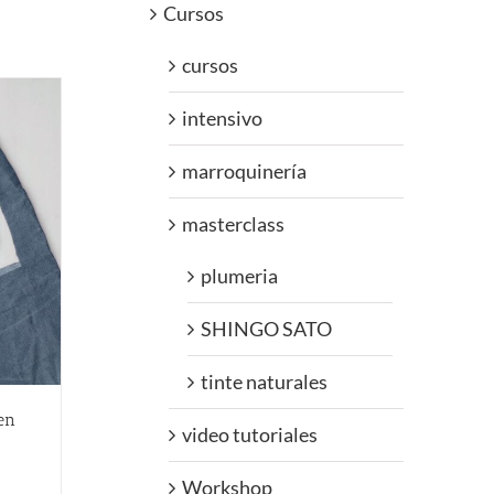
Cursos
cursos
intensivo
marroquinería
masterclass
plumeria
SHINGO SATO
tinte naturales
en
video tutoriales
Workshop