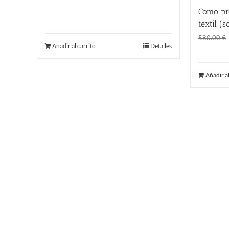
380.00
€
Como pro
textil (s
580.00
€
Añadir al carrito
Detalles
Añadir al