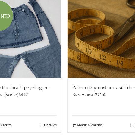
ENTO!
Patronaje y costura asistido 
e Costura Upcycling en
Barcelona 220€
a (socio)145€
El
El
220.00
€
145.00
€
precio
precio
original
actual
Añadir al carrito
 carrito
Detalles
era:
es:
220.00 €.
145.00 €.