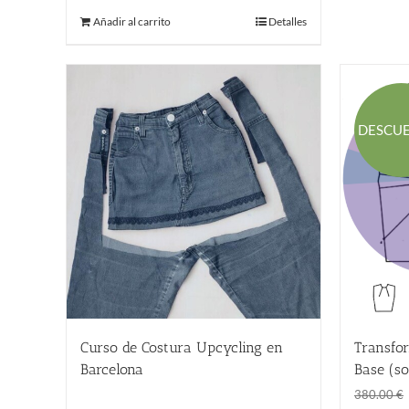
original
actual
Añadir al carrito
Detalles
era:
es:
580.00 €.
1.00 €.
DESCU
Curso de Costura Upcycling en
Transfor
Barcelona
Base (so
220.00
€
380.00
€