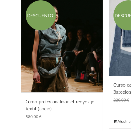
DESCUENTO!
DESCU
Curso d
Barcelon
220.00
€
Como profesionalizar el recyclaje
textil (socio)
El
El
1.00
€
580.00
€
Añadir al
precio
precio