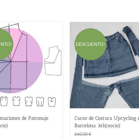
ENTO!
DESCUENTO!
maciones de Patronaje
Curso de Costura Upcycling 
cio)
Barcelona 36h(socio)
El
El
El
El
298.00
€
360.00
€
660.00
€