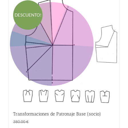
DESCUENTO!
Transformaciones de Patronaje Base (socio)
El
El
298.00
€
380.00
€