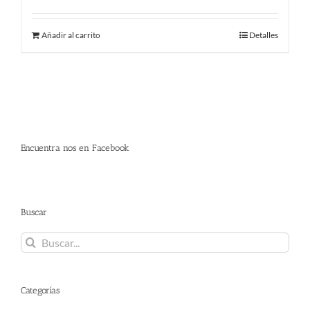
precio
precio
original
actual
Añadir al carrito
Detalles
era:
es:
380.00 €.
298.00 €.
Encuentra nos en Facebook
Buscar
Buscar:
Categorías