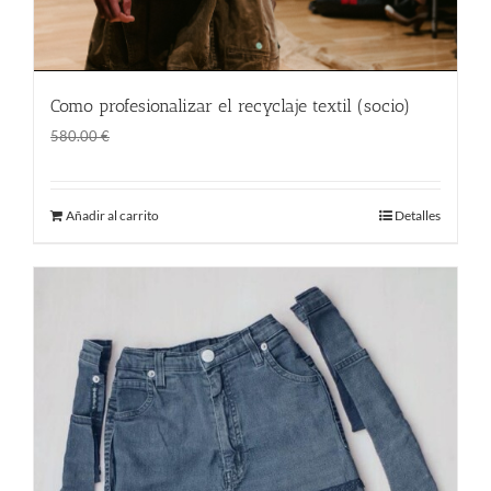
Como profesionalizar el recyclaje textil (socio)
El
El
1.00
€
580.00
€
precio
precio
original
actual
Añadir al carrito
Detalles
era:
es:
580.00 €.
1.00 €.