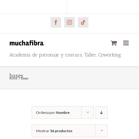
Saltar
CARRITO
Mi cuenta
al
contenido
Facebook
Instagram
Tiktok
Academia de patronaje y costura, Taller, Coworking
bases
Inicio
bases
Ordena por
Nombre
Mostrar
36 productos