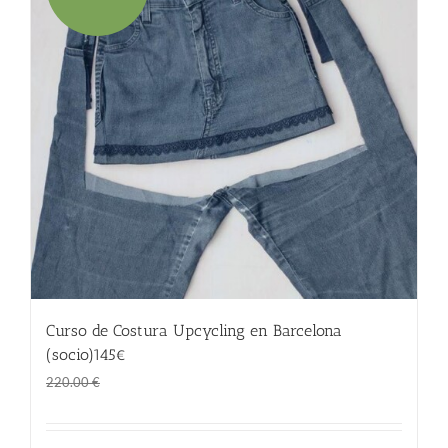
Curso de Costura Upcycling en Barcelona
(socio)145€
El
El
145.00
€
220.00
€
precio
precio
original
actual