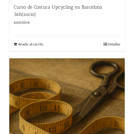
Curso de Costura Upcycling en Barcelona
36h(socio)
El
El
360.00
€
660.00
€
precio
precio
original
actual
Añadir al carrito
Detalles
era:
es:
660.00 €.
360.00 €.