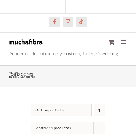
Saltar
CARRITO
Mi cuenta
al
contenido
Facebook
Instagram
Tiktok
Academia de patronaje y costura, Taller, Coworking
Bañadores
Inicio
Bañadores
Ordena por
Fecha
Mostrar
12 productos