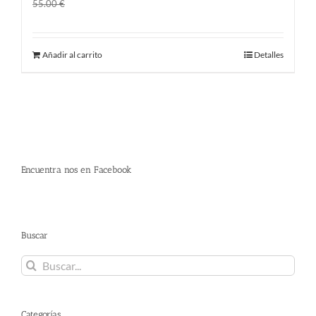
El
El
45.00
€
55.00
€
precio
precio
original
actual
Añadir al carrito
Detalles
era:
es:
55.00 €.
45.00 €.
Encuentra nos en Facebook
Buscar
Buscar:
Categorías