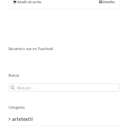
Añadir al carrito
Detalles
era:
es:
480.00 €.
290.00 €.
Encuentra nos en Facebook
Buscar
Buscar:
Categorías
artetextil