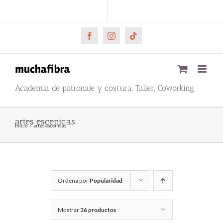
Saltar
CARRITO
Mi cuenta
al
contenido
Facebook
Instagram
Tiktok
Academia de patronaje y costura, Taller, Coworking
artes escenicas
Inicio
artes escenicas
Ordena por
Popularidad
Mostrar
36 productos