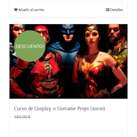
Añadir al carrito
Detalles
DESCUENTO!
Curso de Cosplay o Costume Props (socio)
El
El
290.00
€
480.00
€
precio
precio
original
actual