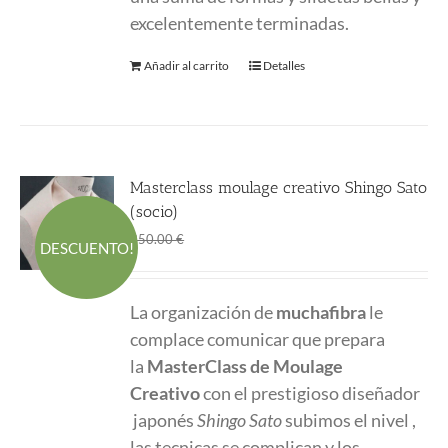
excelentemente terminadas.
Añadir al carrito
Detalles
Masterclass moulage creativo Shingo Sato
(socio)
El
El
280.00
€
350.00
€
DESCUENTO!
precio
precio
original
actual
La organización de
muchafibra
le
era:
es:
complace comunicar que prepara
350.00 €.
280.00 €.
la
MasterClass
de Moulage
Creativo
con el prestigioso diseñador
japonés
Shingo Sato
subimos el nivel ,
las tecnicas se complican y los