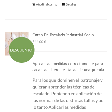
Añadir al carrito
Detalles
Curso De Escalado Industrial Socio
El
El
380.00
€
544.00
€
precio
precio
DESCUENTO!
original
actual
era:
es:
Aplicar las medidas correctamente para
544.00 €.
380.00 €.
sacar las diferentes tallas de una prenda.
Para los que
dominen el
patronaje y
quieran aprender las técnicas del
escalado. Poniendo en aplicación de
las normas de las distintas tallas y por
lo tanto
Aplicar las medidas