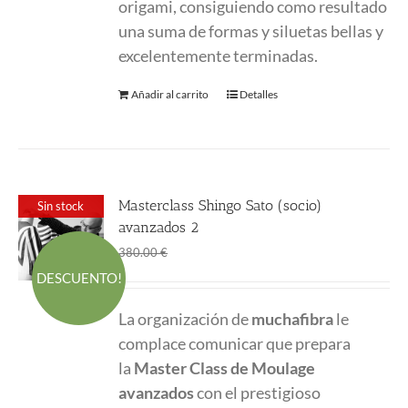
origami, consiguiendo como resultado
una suma de formas y siluetas bellas y
excelentemente terminadas.
Añadir al carrito
Detalles
Masterclass Shingo Sato (socio)
Sin stock
avanzados 2
El
El
270.00
€
380.00
€
precio
precio
DESCUENTO!
original
actual
La organización de
muchafibra
le
era:
es:
complace comunicar que prepara
380.00 €.
270.00 €.
la
Master Class
de Moulage
avanzados
con el prestigioso