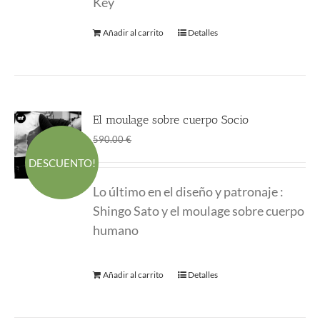
Key
Añadir al carrito
Detalles
El moulage sobre cuerpo Socio
El
El
400.00
€
590.00
€
precio
precio
DESCUENTO!
original
actual
Lo último en el diseño y patronaje :
era:
es:
Shingo Sato y el moulage sobre cuerpo
590.00 €.
400.00 €.
humano
Añadir al carrito
Detalles