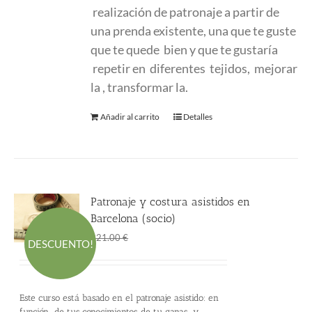
realización de patronaje a partir de
una prenda existente, una que te guste
que te quede bien y que te gustaría
repetir en diferentes tejidos, mejorar
la , transformar la.
Añadir al carrito
Detalles
Patronaje y costura asistidos en
Barcelona (socio)
El
El
146.00
€
221.00
€
DESCUENTO!
precio
precio
original
actual
era:
es:
Este curso está basado en el patronaje asistido: en
221.00 €.
146.00 €.
función de tus conocimientos, de tu ganas y