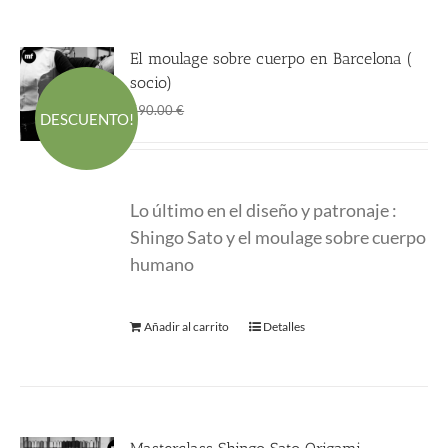
El moulage sobre cuerpo en Barcelona (
socio)
El
El
400.00
€
590.00
€
DESCUENTO!
precio
precio
original
actual
era:
es:
Lo último en el diseño y patronaje :
590.00 €.
400.00 €.
Shingo Sato y el moulage sobre cuerpo
humano
Añadir al carrito
Detalles