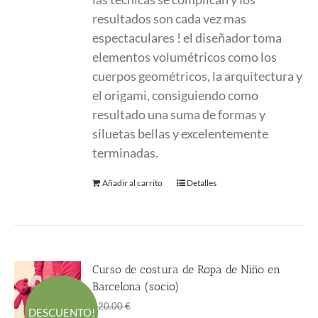
resultados son cada vez mas
espectaculares ! el diseñador toma
elementos volumétricos como los
cuerpos geométricos, la arquitectura y
el origami, consiguiendo como
resultado una suma de formas y
siluetas bellas y excelentemente
terminadas.
Añadir al carrito
Detalles
Curso de costura de Ropa de Niño en
Barcelona (socio)
El
El
145.00
€
220.00
€
DESCUENTO!