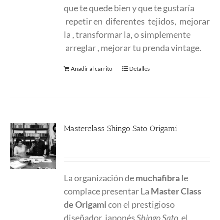
que te quede bien y que te gustaría
repetir en diferentes tejidos, mejorar
la , transformar la, o simplemente
arreglar , mejorar tu prenda vintage.
Añadir al carrito
Detalles
Masterclass Shingo Sato Origami
220.00
€
La organización de
muchafibra
le
complace presentar La
Master Class
de Origami
con el prestigioso
diseñador japonés
Shingo Sato
el