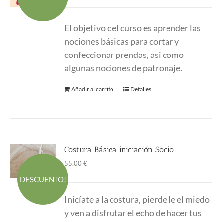
precio
precio
original
actual
El objetivo del curso es aprender las
era:
es:
nociones básicas para cortar y
220.00 €.
145.00 €.
confeccionar prendas, asi como
algunas nociones de patronaje.
Añadir al carrito
Detalles
Costura Básica iniciación Socio
El
El
45.00
€
55.00
€
precio
precio
DESCUENTO!
original
actual
Inicíate a la costura, pierde le el miedo
era:
es:
y ven a disfrutar el echo de hacer tus
55.00 €.
45.00 €.