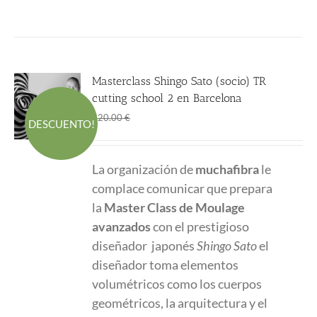
Masterclass Shingo Sato (socio) TR
cutting school 2 en Barcelona
El
El
270.00
€
320.00
€
DESCUENTO!
precio
precio
original
actual
La organización de
muchafibra
le
era:
es:
complace comunicar que prepara
320.00 €.
270.00 €.
la
Master Class
de Moulage
avanzados
con el prestigioso
diseñador japonés
Shingo Sato
el
diseñador toma elementos
volumétricos como los cuerpos
geométricos, la arquitectura y el