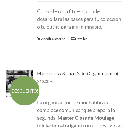
Curso de ropa fitness, donde
desarollara las bases para tu coleccíon
o tu outfit para ir al gimnasio.
Añadir al carrito
Detalles
Masterclass Shingo Sato Origami (socio)
El
El
160.00
€
210.00
€
precio
precio
DESCUENTO!
original
actual
La organización de
muchafibra
le
era:
es:
complace comunicar que prepara la
210.00 €.
160.00 €.
segunda
Master Class
de Moulage
iniciación al origami
con el prestigioso