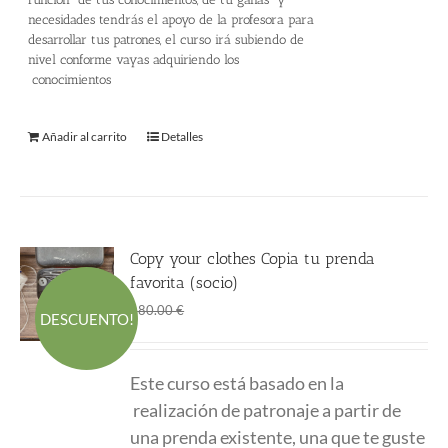
necesidades tendrás el apoyo de la profesora para
desarrollar tus patrones, el curso irá subiendo de
nivel conforme vayas adquiriendo los
conocimientos
Añadir al carrito
Detalles
Copy your clothes Copia tu prenda
favorita (socio)
El
El
120.00
€
180.00
€
DESCUENTO!
precio
precio
original
actual
Este curso está basado en la
era:
es:
realización de patronaje a partir de
180.00 €.
120.00 €.
una prenda existente, una que te guste