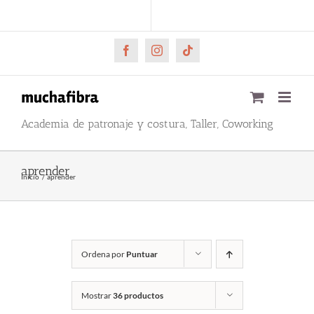
Saltar
CARRITO
Mi cuenta
al
contenido
Facebook
Instagram
Tiktok
Academia de patronaje y costura, Taller, Coworking
aprender
Inicio
aprender
Ordena por
Puntuar
Mostrar
36 productos