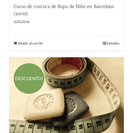
Curso de costura de Ropa de Niño en Barcelona
(socio)
El
El
145.00
€
220.00
€
precio
precio
original
actual
Añadir al carrito
Detalles
era:
es:
220.00 €.
145.00 €.
DESCUENTO!