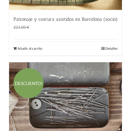
Patronaje y costura asistidos en Barcelona (socio)
El
El
146.00
€
221.00
€
precio
precio
original
actual
Añadir al carrito
Detalles
era:
es:
221.00 €.
146.00 €.
DESCUENTO!