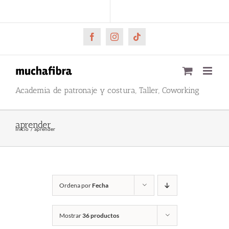
Saltar
CARRITO
Mi cuenta
al
contenido
Facebook
Instagram
Tiktok
Academia de patronaje y costura, Taller, Coworking
aprender
Inicio
aprender
Ordena por
Fecha
Mostrar
36 productos