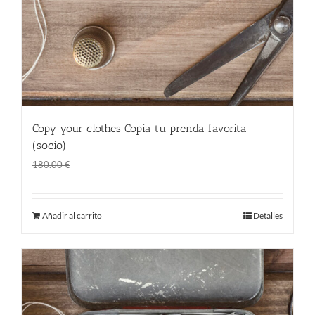
Copy your clothes Copia tu prenda favorita
(socio)
El
El
120.00
€
180.00
€
precio
precio
original
actual
Añadir al carrito
Detalles
era:
es:
180.00 €.
120.00 €.