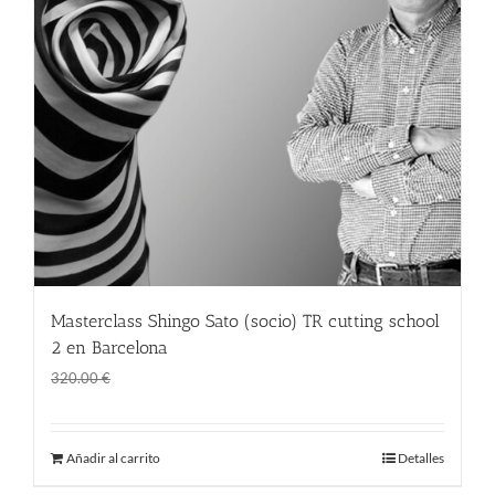
Masterclass Shingo Sato (socio) TR cutting school
2 en Barcelona
El
El
270.00
€
320.00
€
precio
precio
original
actual
Añadir al carrito
Detalles
era:
es:
320.00 €.
270.00 €.