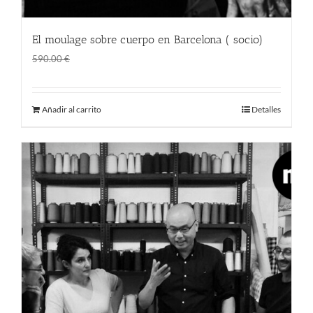
El moulage sobre cuerpo en Barcelona ( socio)
El
El
400.00
€
590.00
€
precio
precio
original
actual
Añadir al carrito
Detalles
era:
es:
590.00 €.
400.00 €.