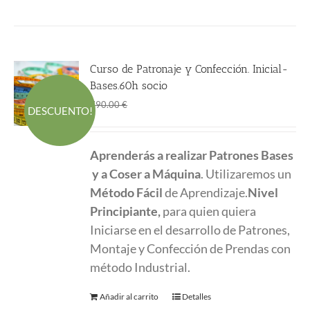
Curso de Patronaje y Confección. Inicial-
Bases.60h socio
El
El
620.00
€
790.00
€
DESCUENTO!
precio
precio
original
actual
Aprenderás a realizar Patrones Bases
era:
es:
y a Coser a Máquina
. Utilizaremos un
790.00 €.
620.00 €.
Método Fácil
de Aprendizaje.
Nivel
Principiante,
para quien quiera
Iniciarse en el desarrollo de Patrones,
Montaje y Confección de Prendas con
método Industrial.
Añadir al carrito
Detalles