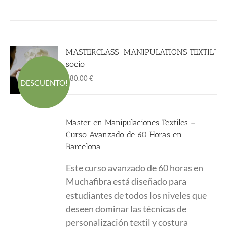
MASTERCLASS “MANIPULATIONS TEXTIL”
socio
El
El
600.00
€
780.00
€
DESCUENTO!
precio
precio
original
actual
era:
es:
Master en Manipulaciones Textiles –
780.00 €.
600.00 €.
Curso Avanzado de 60 Horas en
Barcelona
Este curso avanzado de 60 horas en
Muchafibra está diseñado para
estudiantes de todos los niveles que
deseen dominar las técnicas de
personalización textil y costura