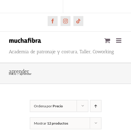
Saltar
CARRITO
Mi cuenta
al
contenido
Facebook
Instagram
Tiktok
Academia de patronaje y costura, Taller, Coworking
aprender
Inicio
aprender
Ordena por
Precio
Mostrar
12 productos