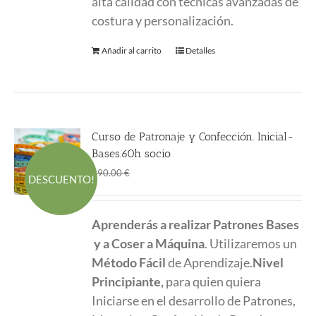
alta calidad con técnicas avanzadas de
costura y personalización.
Añadir al carrito
Detalles
Curso de Patronaje y Confección. Inicial-
Bases.60h socio
El
El
588.00
€
690.00
€
DESCUENTO!
precio
precio
original
actual
Aprenderás a realizar Patrones Bases
era:
es:
y a Coser a Máquina
. Utilizaremos un
690.00 €.
588.00 €.
Método Fácil
de Aprendizaje.
Nivel
Principiante,
para quien quiera
Iniciarse en el desarrollo de Patrones,