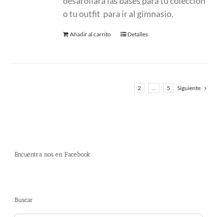
desarollara las bases para tu coleccíon
o tu outfit para ir al gimnasio.
Añadir al carrito
Detalles
1
2
…
5
Siguiente
Encuentra nos en Facebook
Buscar