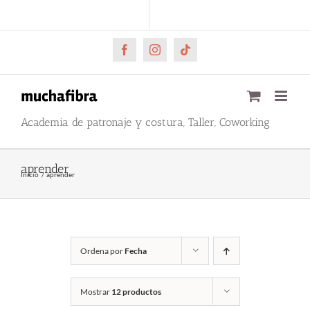
Saltar
CARRITO
Mi cuenta
al
contenido
Facebook
Instagram
Tiktok
Academia de patronaje y costura, Taller, Coworking
aprender
Inicio
aprender
Ordena por
Fecha
Mostrar
12 productos