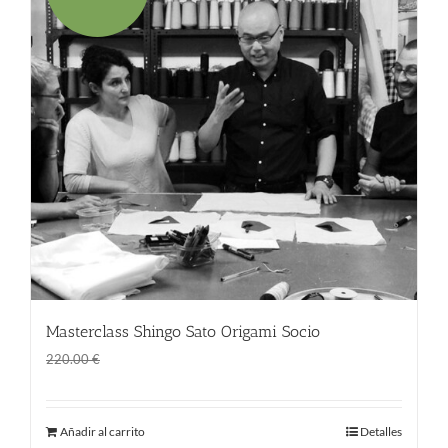
Masterclass Shingo Sato Origami Socio
El
El
170.00
€
220.00
€
precio
precio
original
actual
Añadir al carrito
Detalles
era:
es: