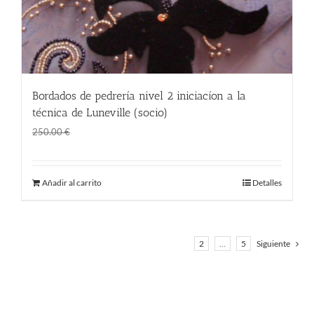
Bordados de pedrería nivel 2 iniciacíon a la
técnica de Luneville (socio)
El
El
188.00
€
250.00
€
precio
precio
original
actual
Añadir al carrito
Detalles
era:
es:
250.00 €.
188.00 €.
1
2
…
5
Siguiente