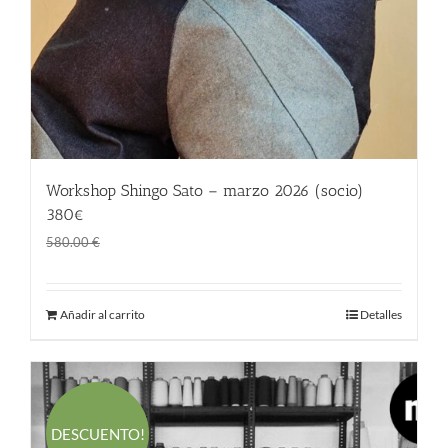
Workshop Shingo Sato – marzo 2026 (socio)
380€
El
El
380.00
€
580.00
€
precio
precio
original
actual
Añadir al carrito
Detalles
era:
es:
580.00 €.
380.00 €.
DESCUENTO!