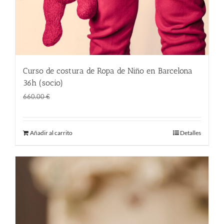
Curso de costura de Ropa de Niño en Barcelona
36h (socio)
El
El
360.00
€
660.00
€
precio
precio
original
actual
Añadir al carrito
Detalles
era:
es:
660.00 €.
360.00 €.