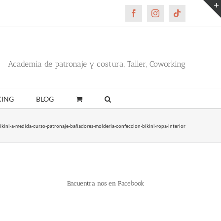
Facebook
Instagram
Tiktok
Academia de patronaje y costura, Taller, Coworking
ING
BLOG
bikini-a-medida-curso-patronaje-bañadores-molderia-confeccion-bikini-ropa-interior
Encuentra nos en Facebook