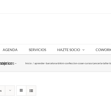
AGENDA
SERVICIOS
HAZTE SOCIO
COWORK
kini-ropa-interior
Inicio
aprender- barcelona-bikini-confeccíon-coser-cursos-Lencería-taller-
s