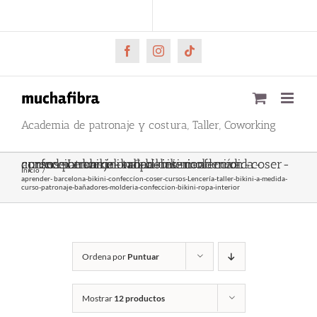
Saltar
CARRITO
Mi cuenta
al
contenido
Facebook
Instagram
Tiktok
Academia de patronaje y costura, Taller, Coworking
aprender- barcelona-bikini-confeccíon-coser-cursos-Lencería-taller-bikini-a-medida-curso-patronaje-bañadores-molderia-confeccion-bikini-ropa-interior
Inicio
aprender- barcelona-bikini-confeccíon-coser-cursos-Lencería-taller-bikini-a-medida-
curso-patronaje-bañadores-molderia-confeccion-bikini-ropa-interior
Ordena por
Puntuar
Mostrar
12 productos