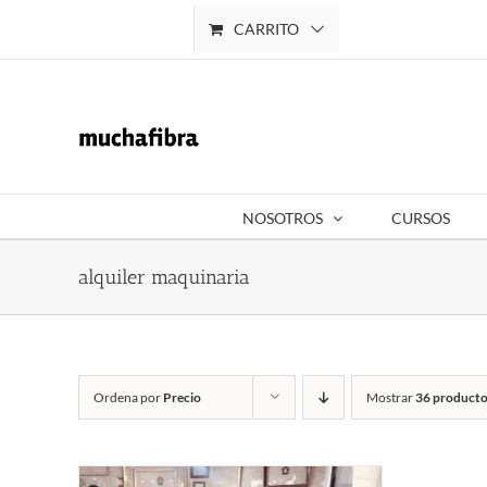
Saltar
CARRITO
Mi cuenta
al
contenido
NOSOTROS
CURSOS
alquiler maquinaria
Ordena por
Precio
Mostrar
36 producto