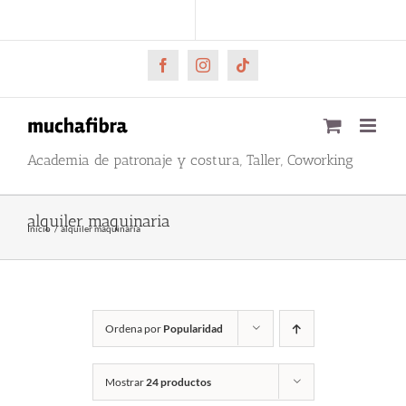
Saltar
CARRITO
Mi cuenta
al
contenido
Facebook
Instagram
Tiktok
Academia de patronaje y costura, Taller, Coworking
alquiler maquinaria
Inicio
alquiler maquinaria
Ordena por
Popularidad
Mostrar
24 productos