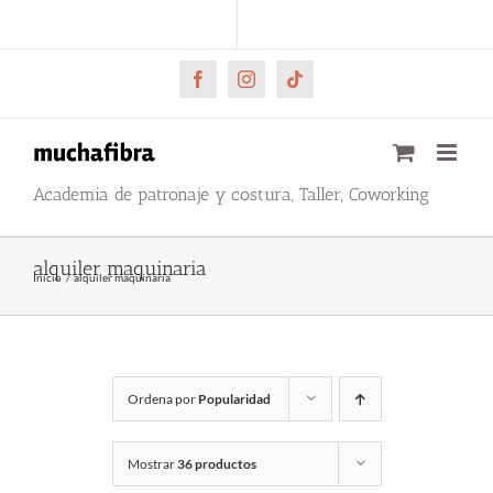
Saltar
CARRITO
Mi cuenta
al
contenido
Facebook
Instagram
Tiktok
Academia de patronaje y costura, Taller, Coworking
alquiler maquinaria
Inicio
alquiler maquinaria
Ordena por
Popularidad
Mostrar
36 productos