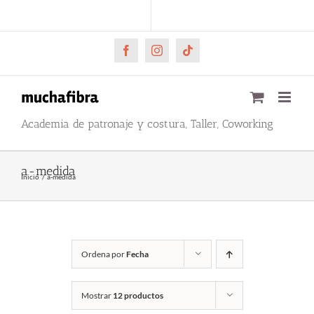
Saltar
CARRITO
Mi cuenta
al
contenido
Facebook
Instagram
Tiktok
Academia de patronaje y costura, Taller, Coworking
a-medida
Inicio
a-medida
Ordena por
Fecha
Mostrar
12 productos