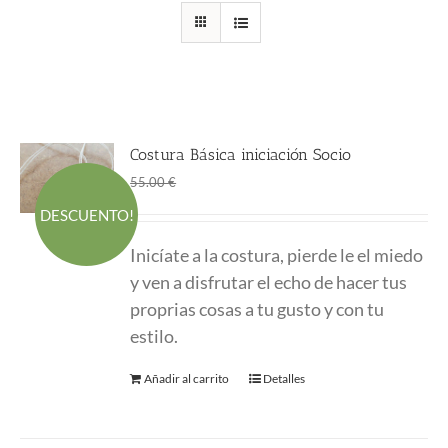
Costura Básica iniciación Socio
El
El
45.00
€
55.00
€
precio
precio
DESCUENTO!
original
actual
Inicíate a la costura, pierde le el miedo
era:
es:
y ven a disfrutar el echo de hacer tus
55.00 €.
45.00 €.
proprias cosas a tu gusto y con tu
estilo.
Añadir al carrito
Detalles