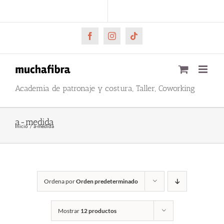
Saltar
CARRITO
Mi cuenta
al
contenido
Facebook
Instagram
Tiktok
Academia de patronaje y costura, Taller, Coworking
a-medida
Inicio
a-medida
Ordena por
Orden predeterminado
Mostrar
12 productos