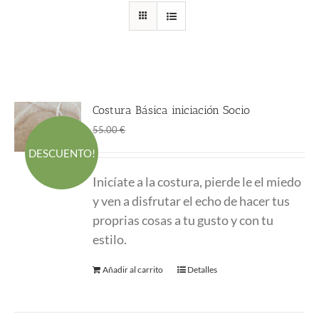
Costura Básica iniciación Socio
El
El
45.00
€
55.00
€
precio
precio
DESCUENTO!
original
actual
Inicíate a la costura, pierde le el miedo
era:
es:
y ven a disfrutar el echo de hacer tus
55.00 €.
45.00 €.
proprias cosas a tu gusto y con tu
estilo.
Añadir al carrito
Detalles