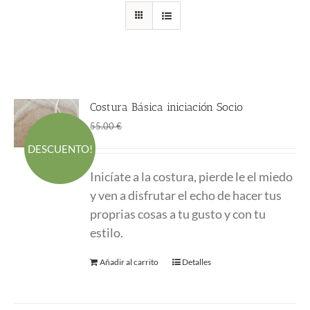
Costura Básica iniciación Socio
El
El
45.00
€
55.00
€
precio
precio
DESCUENTO!
original
actual
Inicíate a la costura, pierde le el miedo
era:
es:
y ven a disfrutar el echo de hacer tus
55.00 €.
45.00 €.
proprias cosas a tu gusto y con tu
estilo.
Añadir al carrito
Detalles