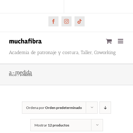
Saltar
CARRITO
Mi cuenta
al
contenido
Facebook
Instagram
Tiktok
Academia de patronaje y costura, Taller, Coworking
a-medida
Inicio
a-medida
Ordena por
Orden predeterminado
Mostrar
12 productos