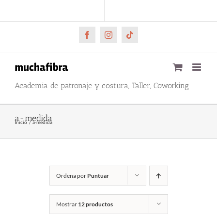
Saltar
CARRITO
Mi cuenta
al
contenido
Facebook
Instagram
Tiktok
Academia de patronaje y costura, Taller, Coworking
a-medida
Inicio
a-medida
Ordena por
Puntuar
Mostrar
12 productos