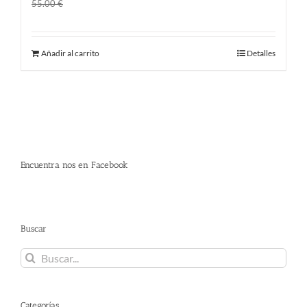
El
El
45.00
€
55.00
€
precio
precio
original
actual
Añadir al carrito
Detalles
era:
es:
55.00 €.
45.00 €.
Encuentra nos en Facebook
Buscar
Buscar:
Categorías