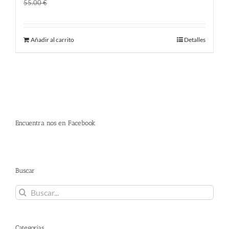
El
El
45.00
€
55.00
€
precio
precio
original
actual
Añadir al carrito
Detalles
era:
es:
55.00 €.
45.00 €.
Encuentra nos en Facebook
Buscar
Buscar:
Categorías