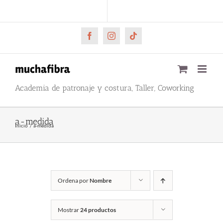
Saltar
CARRITO
Mi cuenta
al
contenido
Facebook
Instagram
Tiktok
Academia de patronaje y costura, Taller, Coworking
a-medida
Inicio
a-medida
Ordena por
Nombre
Mostrar
24 productos