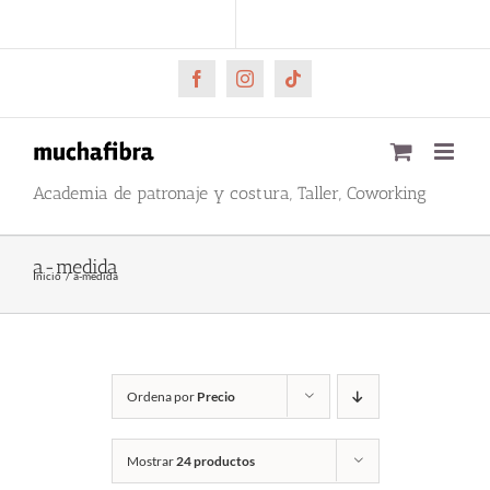
Saltar
CARRITO
Mi cuenta
al
contenido
Facebook
Instagram
Tiktok
Academia de patronaje y costura, Taller, Coworking
a-medida
Inicio
a-medida
Ordena por
Precio
Mostrar
24 productos