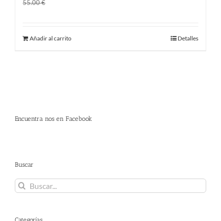
El
El
45.00
€
55.00
€
precio
precio
original
actual
Añadir al carrito
Detalles
era:
es:
55.00 €.
45.00 €.
Encuentra nos en Facebook
Buscar
Buscar:
Categorías