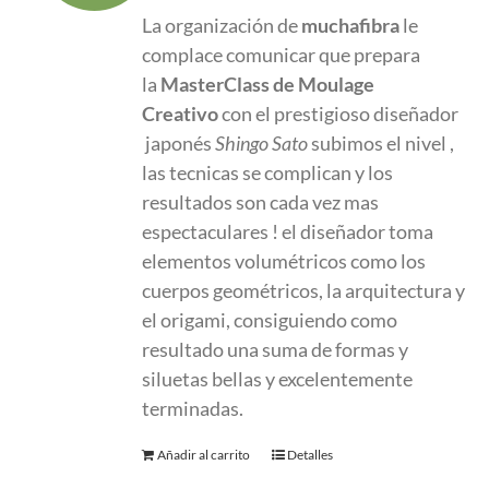
original
actual
La organización de
muchafibra
le
era:
es:
complace comunicar que prepara
580.00 €.
380.00 €.
la
MasterClass
de Moulage
Creativo
con el prestigioso diseñador
japonés
Shingo Sato
subimos el nivel ,
las tecnicas se complican y los
resultados son cada vez mas
espectaculares ! el diseñador toma
elementos volumétricos como los
cuerpos geométricos, la arquitectura y
el origami, consiguiendo como
resultado una suma de formas y
siluetas bellas y excelentemente
terminadas.
Añadir al carrito
Detalles