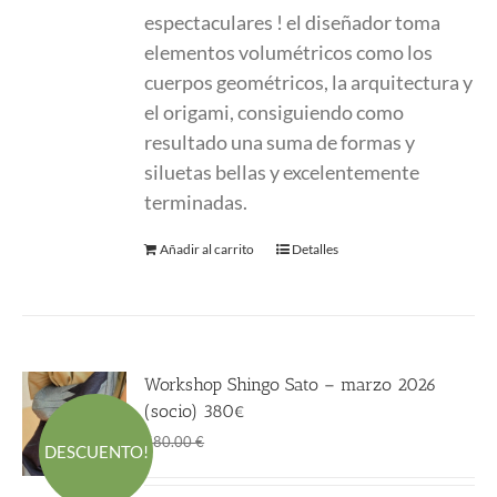
espectaculares ! el diseñador toma
elementos volumétricos como los
cuerpos geométricos, la arquitectura y
el origami, consiguiendo como
resultado una suma de formas y
siluetas bellas y excelentemente
terminadas.
Añadir al carrito
Detalles
Workshop Shingo Sato – marzo 2026
(socio) 380€
El
El
380.00
€
580.00
€
DESCUENTO!
precio
precio