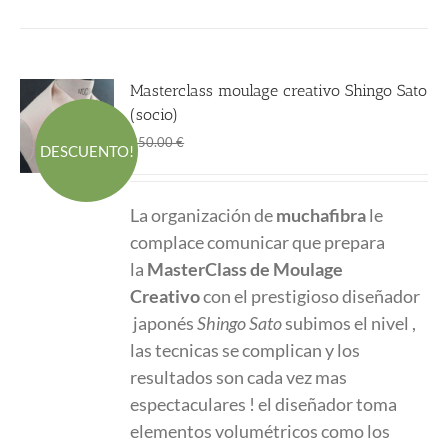
Masterclass moulage creativo Shingo Sato
(socio)
El
El
280.00
€
350.00
€
DESCUENTO!
precio
precio
original
actual
La organización de
muchafibra
le
era:
es:
complace comunicar que prepara
350.00 €.
280.00 €.
la
MasterClass
de Moulage
Creativo
con el prestigioso diseñador
japonés
Shingo Sato
subimos el nivel ,
las tecnicas se complican y los
resultados son cada vez mas
espectaculares ! el diseñador toma
elementos volumétricos como los