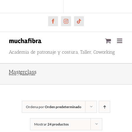
Saltar
CARRITO
Mi cuenta
al
contenido
Facebook
Instagram
Tiktok
Academia de patronaje y costura, Taller, Coworking
Masterclass
Inicio
Masterclass
Ordena por
Orden predeterminado
Mostrar
24 productos