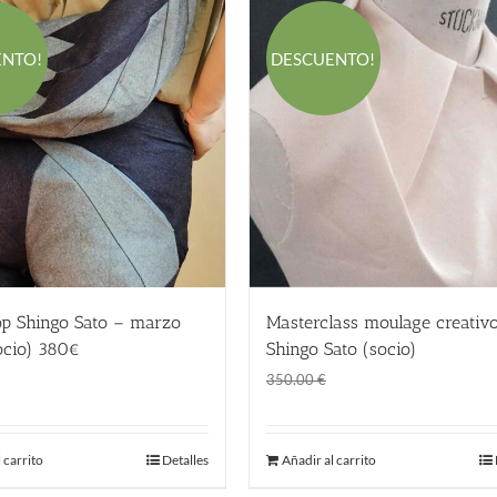
ENTO!
DESCUENTO!
p Shingo Sato – marzo
Masterclass moulage creativ
ocio) 380€
Shingo Sato (socio)
El
El
El
El
380.00
€
280.00
€
350.00
€
precio
precio
precio
precio
original
actual
original
actual
 carrito
Detalles
Añadir al carrito
era:
es:
era:
es:
580.00 €.
380.00 €.
350.00 €.
280.00 €.