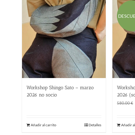
DESCU
Workshop Shingo Sato – marzo
Worksho
2026 no socio
2026 (s
580.00
€
580.00
€
Añadir al carrito
Detalles
Añadir al