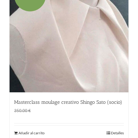
Masterclass moulage creativo Shingo Sato (socio)
El
El
280.00
€
350.00
€
precio
precio
original
actual
Añadir al carrito
Detalles
era:
es: