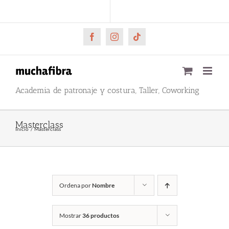
Saltar
CARRITO
Mi cuenta
al
contenido
Facebook
Instagram
Tiktok
Academia de patronaje y costura, Taller, Coworking
Masterclass
Inicio
Masterclass
Ordena por
Nombre
Mostrar
36 productos