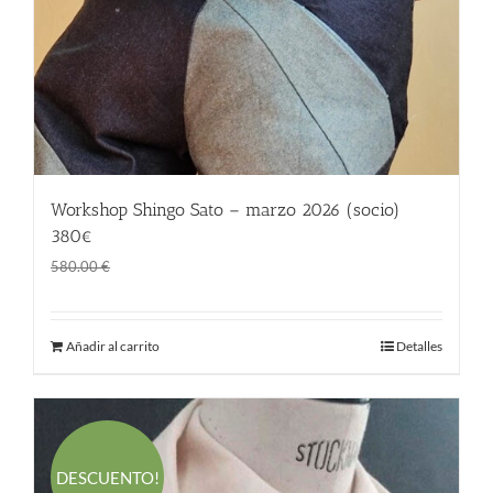
Workshop Shingo Sato – marzo 2026 (socio)
380€
El
El
380.00
€
580.00
€
precio
precio
original
actual
Añadir al carrito
Detalles
era:
es:
580.00 €.
380.00 €.
DESCUENTO!