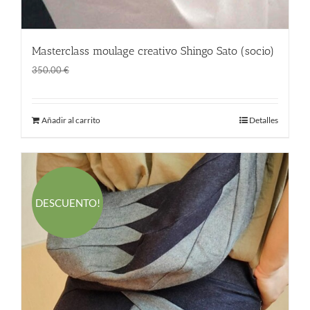
Masterclass moulage creativo Shingo Sato (socio)
El
El
280.00
€
350.00
€
precio
precio
original
actual
Añadir al carrito
Detalles
era:
es:
350.00 €.
280.00 €.
DESCUENTO!